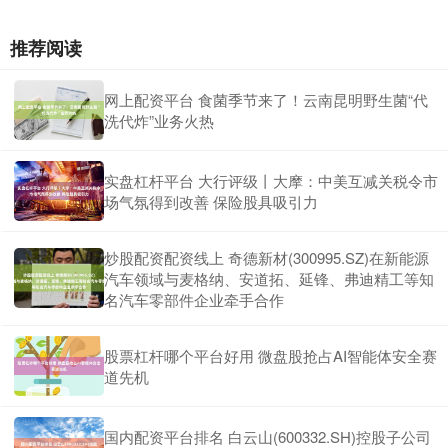
推荐阅读
网上配资平台 食菌季节来了！云南昆明野生菌“代
洗代炸”业务火热
实盘杠杆平台 大行评级丨大摩：中美互减关税令市
场气氛得到改善 保险股具吸引力
炒股配资配资线上 奇德新材(300995.SZ)在新能源
汽车领域与麦格纳、安道拓、延锋、弗迪精工等知
名汽车零部件企业牵手合作
股票杠杆哪个平台好用 微盘股抢占AI智能体安全赛
道先机
国内配资平台排名 白云山(600332.SH)控股子公司