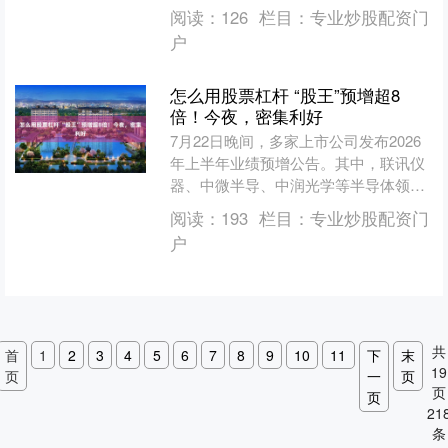
至7月21日，已有21家光伏上市公司披
阅读：
126
栏目：
专业炒股配资门
露半年度业绩预....
户
怎么用股票杠杆 “股王”预增超8
倍！今夜，密集利好
7月22日晚间，多家上市公司发布2026
年上半年业绩预增公告。其中，联讯仪
器、中微半导、中润光学等半导体领域
公司，华强科技、奥浦迈等医药生物公
阅读：
193
栏目：
专业炒股配资门
司业绩均大幅预增，....
户
共
首
1
2
3
4
5
6
7
8
9
10
11
下
末
19
页
一
页
页
页
21
条