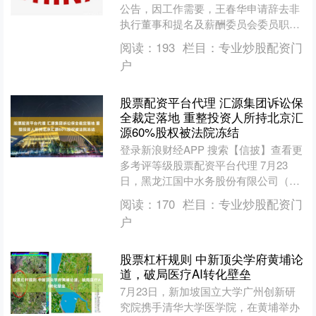
公告，因工作需要，王春华申请辞去非
执行董事和提名及薪酬委员会委员职
务，朱勤保申请辞去非执行董事、战略
阅读：
193
栏目：
专业炒股配资门
与三农金融服务委员会委员....
户
股票配资平台代理 汇源集团诉讼保
全裁定落地 重整投资人所持北京汇
源60%股权被法院冻结
登录新浪财经APP 搜索【信披】查看更
多考评等级股票配资平台代理 7月23
日，黑龙江国中水务股份有限公司（以
下简称“*ST国中”）发布的《关于参股公
阅读：
170
栏目：
专业炒股配资门
司股权被冻结....
户
股票杠杆规则 中新顶尖学府黄埔论
道，破局医疗AI转化壁垒
7月23日，新加坡国立大学广州创新研
究院携手清华大学医学院，在黄埔举办