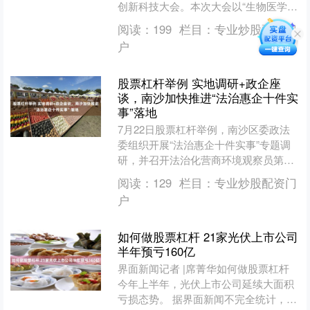
创新科技大会。本次大会以“生物医学工
程与医疗人工智能”为主题，构建起
阅读：
199
栏目：
专业炒股配资门
“政、产、学、研、医、....
户
股票杠杆举例 实地调研+政企座
谈，南沙加快推进“法治惠企十件实
事”落地
7月22日股票杠杆举例，南沙区委政法
委组织开展“法治惠企十件实事”专题调
研，并召开法治化营商环境观察员第二
次座谈会。“法治惠企十件实事”牵头部
阅读：
129
栏目：
专业炒股配资门
门相关负责人、法治....
户
如何做股票杠杆 21家光伏上市公司
半年预亏160亿
界面新闻记者 |席菁华如何做股票杠杆
今年上半年，光伏上市公司延续大面积
亏损态势。 据界面新闻不完全统计，截