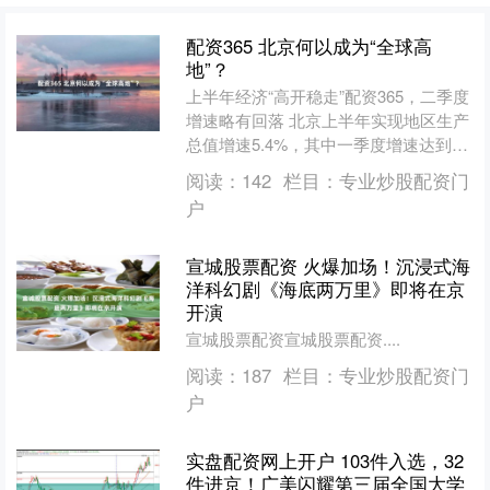
配资365 北京何以成为“全球高
地”？
上半年经济“高开稳走”配资365，二季度
增速略有回落 北京上半年实现地区生产
总值增速5.4%，其中一季度增速达到
5.9%，官方用“高开稳走”概括整体态
阅读：
142
栏目：
专业炒股配资门
势。二季度....
户
宣城股票配资 火爆加场！沉浸式海
洋科幻剧《海底两万里》即将在京
开演
宣城股票配资宣城股票配资....
阅读：
187
栏目：
专业炒股配资门
户
实盘配资网上开户 103件入选，32
件进京！广美闪耀第三届全国大学