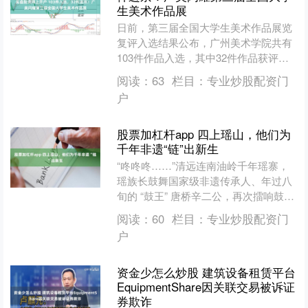
生美术作品展
日前，第三届全国大学生美术作品展览
复评入选结果公布，广州美术学院共有
103件作品入选，其中32件作品获评进
京展览实盘配资网上开户，整体数量位
阅读：
63
栏目：
专业炒股配资门
居全国院校前列。 本....
户
股票加杠杆app 四上瑶山，他们为
千年非遗“链”出新生
“咚咚咚……”清远连南油岭千年瑶寨，
瑶族长鼓舞国家级非遗传承人、年过八
旬的 “鼓王” 唐桥辛二公，再次擂响鼓
声。这支由广州职业技术大学珠宝学院
阅读：
60
栏目：
专业炒股配资门
师生组成的“创新赋....
户
资金少怎么炒股 建筑设备租赁平台
EquipmentShare因关联交易被诉证
券欺诈