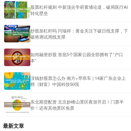
股票杠杆规则 中新顶尖学府黄埔论道，破局医疗AI
转化壁垒
炒股加杠杆吗 闫瑞祥：黄金关注下破日线支撑，下
破将测试周线支撑
如何融资炒股 首批5个国家公园全部拥有了“户口
本”
没钱炒股票怎么办 南方+早班车 | 14家广东企业上
榜《财富》中国科技50强
东北期货配资 北京妙峰山景区夜游开启！门票半
价！还有其他景区免票
最新文章