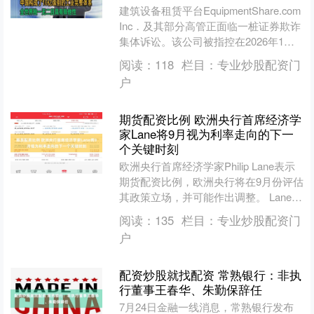
建筑设备租赁平台EquipmentShare.com
Inc．及其部分高管正面临一桩证券欺诈
集体诉讼。该公司被指控在2026年1月
首次公开募股（IPO）过程中资....
阅读：
118
栏目：
专业炒股配资门
户
期货配资比例 欧洲央行首席经济学
家Lane将9月视为利率走向的下一
个关键时刻
欧洲央行首席经济学家Philip Lane表示
期货配资比例，欧洲央行将在9月份评估
其政策立场，并可能作出调整。 Lane在
爱尔兰多尼戈尔参加一个小组讨论时表
阅读：
135
栏目：
专业炒股配资门
示，....
户
配资炒股就找配资 常熟银行：非执
行董事王春华、朱勤保辞任
7月24日金融一线消息，常熟银行发布