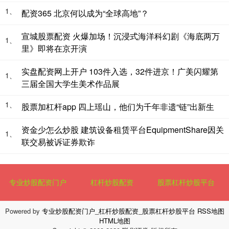
1、
配资365 北京何以成为“全球高地”？
宣城股票配资 火爆加场！沉浸式海洋科幻剧《海底两万
1、
里》即将在京开演
实盘配资网上开户 103件入选，32件进京！广美闪耀第
1、
三届全国大学生美术作品展
1、
股票加杠杆app 四上瑶山，他们为千年非遗“链”出新生
资金少怎么炒股 建筑设备租赁平台EquipmentShare因关
1、
联交易被诉证券欺诈
专业炒股配资门户
杠杆炒股配资
股票杠杆炒股平台
Powered by
专业炒股配资门户_杠杆炒股配资_股票杠杆炒股平台
RSS地图
HTML地图