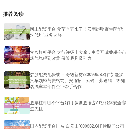
推荐阅读
网上配资平台 食菌季节来了！云南昆明野生菌“代
洗代炸”业务火热
实盘杠杆平台 大行评级丨大摩：中美互减关税令市
场气氛得到改善 保险股具吸引力
炒股配资配资线上 奇德新材(300995.SZ)在新能源
汽车领域与麦格纳、安道拓、延锋、弗迪精工等知
名汽车零部件企业牵手合作
股票杠杆哪个平台好用 微盘股抢占AI智能体安全赛
道先机
国内配资平台排名 白云山(600332.SH)控股子公司