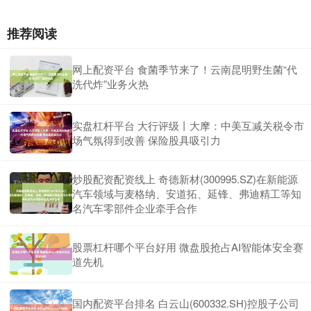
推荐阅读
网上配资平台 食菌季节来了！云南昆明野生菌“代
洗代炸”业务火热
实盘杠杆平台 大行评级丨大摩：中美互减关税令市
场气氛得到改善 保险股具吸引力
炒股配资配资线上 奇德新材(300995.SZ)在新能源
汽车领域与麦格纳、安道拓、延锋、弗迪精工等知
名汽车零部件企业牵手合作
股票杠杆哪个平台好用 微盘股抢占AI智能体安全赛
道先机
国内配资平台排名 白云山(600332.SH)控股子公司