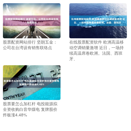
股票配资网站排行 坚朗五金：
在线股票配资软件 欧洲高温移
公司在台湾设有销售联络点
动空调销量激增 近日，一场持
续高温席卷欧洲。法国、西班
牙、
股票要怎么加杠杆 电投能源拟
全资收购白音华煤电 复牌股价
炸板涨4.48%