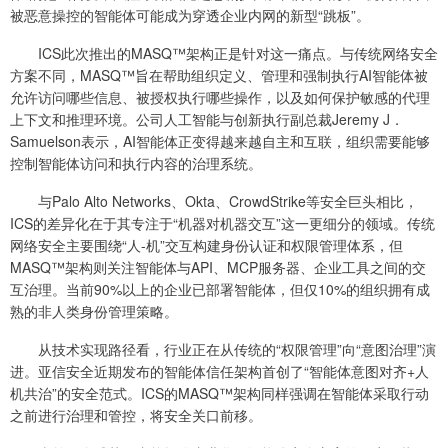
被恶意操控的智能体可能成为穿透企业内网的新型“跳板”。
ICS此次推出的MASQ™架构正是针对这一痛点。与传统网络安全
方案不同，MASQ™旨在帮助组织定义、管理和强制执行AI智能体被
允许访问哪些信息、被授权执行哪些操作，以及如何保护敏感的代理
上下文和推理环境。公司人工智能与创新执行副总裁Jeremy J．
Samuelson表示，AI智能体正变得越来越自主和互联，组织需要能够
控制智能体访问和执行内容的治理系统。
与Palo Alto Networks、Okta、CrowdStrike等安全巨头相比，
ICS的差异化在于其专注于“机器对机器交互”这一更细分的领域。传统
网络安全主要围绕“人-机”交互构建身份认证和权限管理体系，但
MASQ™架构则关注智能体与API、MCP服务器、企业工具之间的交
互治理。当前90%以上的企业已部署智能体，但仅10%的组织拥有成
熟的非人类身份管理策略。
从技术实现路径看，行业正在从传统的“权限管理”向“意图治理”演
进。亚信安全近期发布的智能体信任架构首创了“智能体意图对齐+人
机共治”的安全范式。ICS的MASQ™架构同样强调在智能体采取行动
之前进行治理和管控，将安全关口前移。