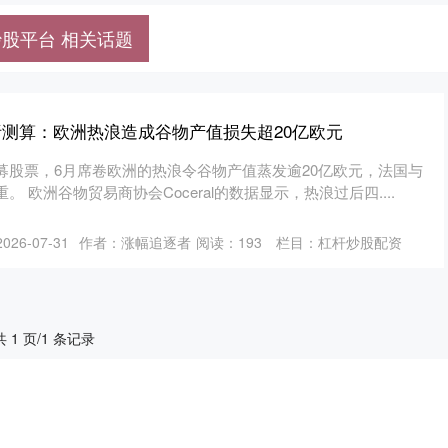
股平台 相关话题
析测算：欧洲热浪造成谷物产值损失超20亿欧元
募股票，6月席卷欧洲的热浪令谷物产值蒸发逾20亿欧元，法国与
 欧洲谷物贸易商协会Coceral的数据显示，热浪过后四....
26-07-31
作者：涨幅追逐者
阅读：
193
栏目：
杠杆炒股配资
共 1 页/1 条记录