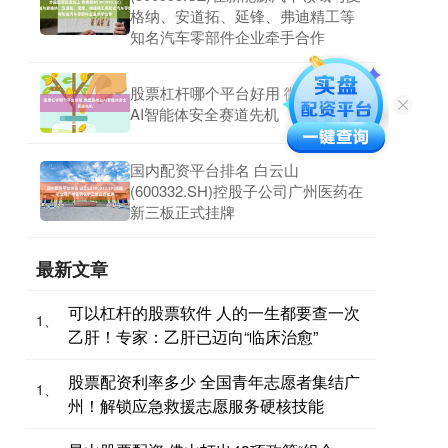
格纳、安道拓、延锋、弗迪精工等
知名汽车零部件企业牵手合作
股票杠杆哪个平台好用 微盘股抢占
AI智能体安全赛道先机
国内配资平台排名 白云山
(600332.SH)控股子公司广州医药在
新三板正式挂牌
最新文章
可以杠杆的股票软件 人的一生都要查一次
1、
乙肝！专家：乙肝已迈向“临床治愈”
股票配资利率多少 全国青年志愿者集结广
1、
州！解锁应急救援志愿服务硬核技能