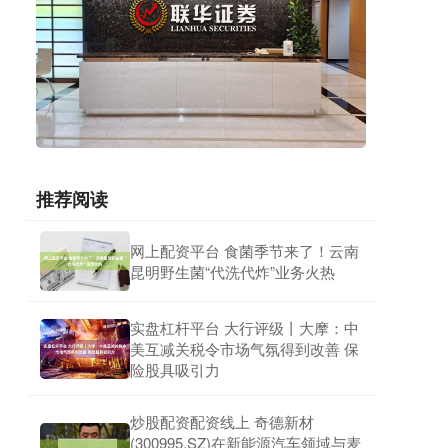
推荐阅读
网上配资平台 食菌季节来了！云南
昆明野生菌“代洗代炸”业务火热
实盘杠杆平台 大行评级丨大摩：中
美互减关税令市场气氛得到改善 保
险股具吸引力
炒股配资配资线上 奇德新材
(300995.SZ)在新能源汽车领域与麦